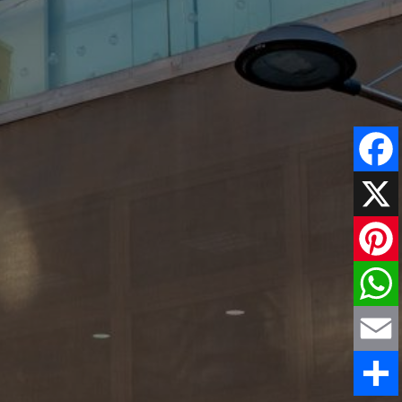
Faceboo
X
Pinteres
WhatsAp
Email