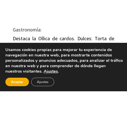
Gastronomía:
Destaca la Ollica de cardos. Dulces: Torta de
Garbanzos y rollos de San Antón. Respecto a los
Usamos cookies propias para mejorar tu experiencia de
dulces destacan: la torta de higos, la torta de
navegación en nuestra web, para mostrarte contenidos
almendras, la torta de sal, los
personalizados y anuncios adecuados, para analizar el tráfico
borregos(buñuelos), la torta de aceite y los
en nuestra web y para comprender de dónde llegan
rollos de anís.
nuestros visitantes.
Ajustes
.
Lugares de interés:
Aceptar
Ajustes
El término municipal de Marines alberga
algunos de los parajes, fuentes y montes más
bellos del Parque Natural de la Serra Calderona.
Su altura máxima llega a alcanzar los 907 m de
altura, cubiertos de densos pinares y una rica
fauna y flora. Es sin duda una zona óptima para