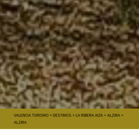
VALENCIA TURISMO
>
DESTINOS
>
LA RIBERA ALTA
>
ALZIRA
>
ALZIRA