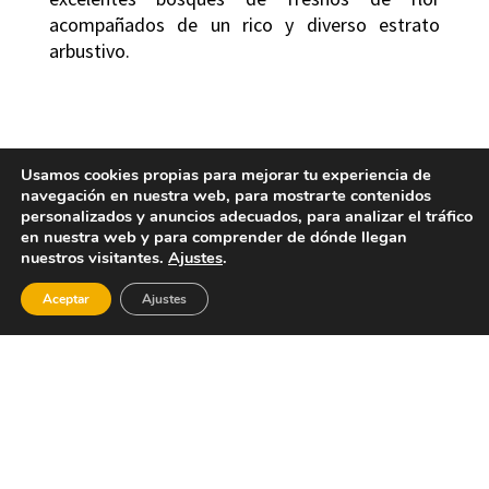
acompañados de un rico y diverso estrato
arbustivo.
Usamos cookies propias para mejorar tu experiencia de
navegación en nuestra web, para mostrarte contenidos
personalizados y anuncios adecuados, para analizar el tráfico
en nuestra web y para comprender de dónde llegan
nuestros visitantes.
Ajustes
.
PARQUE DE SAN LUIS
Aceptar
Ajustes
Se trata de un parque de profunda tradición
festiva de Buñol ya que en él se suceden
multitud de actos y eventos de relevancia
cultural, social y lúdica. En el parque se
encuentra la Ermita de San Luís Beltrán