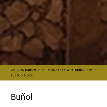
VALENCIA TURISMO
>
DESTINOS
>
LA HOYA DE BUÑOL-CHIVA
>
BUÑOL
>
BUÑOL
Buñol