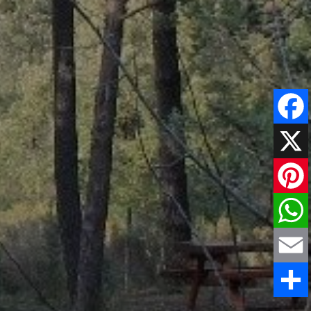
Faceboo
X
Pinteres
WhatsAp
Email