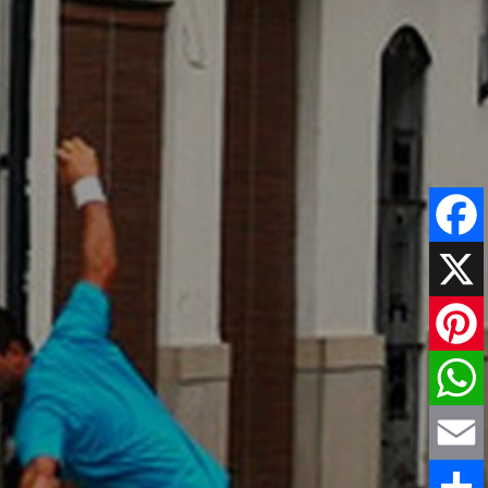
Faceboo
X
Pinteres
WhatsAp
Email