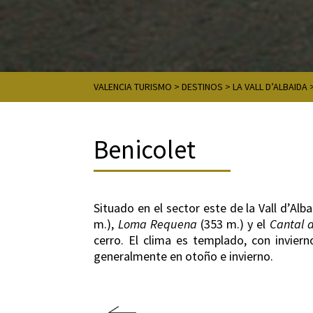
VALENCIA TURISMO
>
DESTINOS
>
LA VALL D’ALBAIDA
Benicolet
Situado en el sector este de la Vall d’Al
m.),
Loma Requena
(353 m.) y el
Cantal 
cerro. El clima es templado, con invierno
generalmente en otoño e invierno.