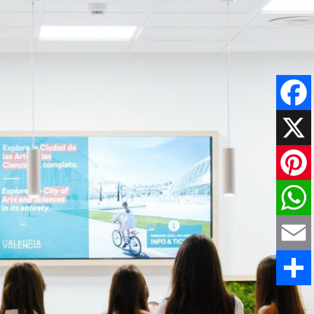
Faceboo
X
Pinteres
WhatsAp
Email
Comparti