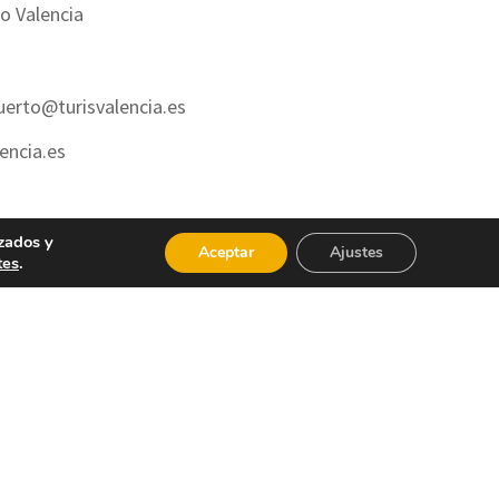
o Valencia
uerto@turisvalencia.es
encia.es
zados y
Aceptar
Ajustes
tes
.