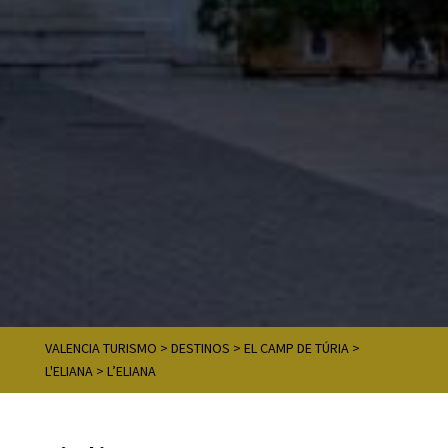
VALENCIA TURISMO
>
DESTINOS
>
EL CAMP DE TÚRIA
>
L'ELIANA
>
L’ELIANA