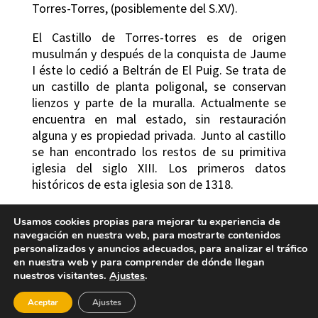
Torres-Torres, (posiblemente del S.XV).
El Castillo de Torres-torres es de origen
musulmán y después de la conquista de Jaume
I éste lo cedió a Beltrán de El Puig. Se trata de
un castillo de planta poligonal, se conservan
lienzos y parte de la muralla. Actualmente se
encuentra en mal estado, sin restauración
alguna y es propiedad privada. Junto al castillo
se han encontrado los restos de su primitiva
iglesia del siglo XIII. Los primeros datos
históricos de esta iglesia son de 1318.
Además tiene en su término lugares de gran
Usamos cookies propias para mejorar tu experiencia de
vegetación e incomparable belleza: el Rabosero,
navegación en nuestra web, para mostrarte contenidos
la montaña de la Ermita, los baños árabes, la
personalizados y anuncios adecuados, para analizar el tráfico
cisterna y los alrededores del castillo desde
en nuestra web y para comprender de dónde llegan
nuestros visitantes.
Ajustes
.
donde se divisa un paisaje digno de admirar.
Aceptar
Ajustes
Torres Torres ha sido la última localidad