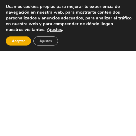
Las Fiestas mayores se celebran entre la última
Usamos cookies propias para mejorar tu experiencia de
semana de agosto y la primera de septiembre,
navegación en nuestra web, para mostrarte contenidos
dedicadas a l Cristo, el Ecce Homo, a S. Vicente,
personalizados y anuncios adecuados, para analizar el tráfico
al perpétuo Socorro y a la Divina Aurora.
en nuestra web y para comprender de dónde llegan
nuestros visitantes.
Ajustes
.
Aceptar
Ajustes
Lugares de interes de
Almoines
Museu
del
Ferrocarril
Alcoi
Gandia i