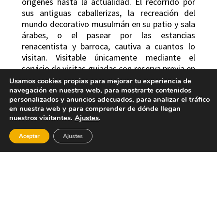
orígenes hasta la actualidad. El recorrido por
sus antiguas caballerizas, la recreación del
mundo decorativo musulmán en su patio y sala
árabes, o el pasear por las estancias
renacentista y barroca, cautiva a cuantos lo
visitan. Visitable únicamente mediante el
servicio de visitas guiadas con reserva previa en
la Oficina de Turismo; teléfono 616 551 877 y
Usamos cookies propias para mejorar tu experiencia de
navegación en nuestra web, para mostrarte contenidos
correo electrónico anna@touristinfo.net
personalizados y anuncios adecuados, para analizar el tráfico
en nuestra web y para comprender de dónde llegan
Dos son los edificios religiosos que posee Anna:
nuestros visitantes.
Ajustes
.
La Iglesia Parroquial y la Ermita.
Aceptar
Ajustes
La Iglesia de la Inmaculada Concepción data del
siglo XVI y en ella destacan las pinturas
barrocas al temple de sus bóvedas. La bella
Ermita del Santísimo Cristo de la Providencia,
construida en 1749, de cruz latina, destaca por
dos piezas repujadas en bronce de la Dolorosa y
de Cristo y por la perfección del crucificado que