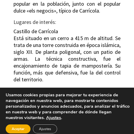
popular en la población, junto con el popular
dulce «els negocis», típico de Carrícola.
Lugares de interés:
Castillo de Carrícola
Está situado en un cerro a 415 m de altitud. Se
trata de una torre construida en época islámica,
siglo XII. De planta poligonal, con un patio de
armas. La técnica constructiva, fue el
encajonamiento de tapia de mampostería. Su
función, más que defensiva, fue la del control
del territorio.
Iglesia parroquial de San Miguel
Usamos cookies propias para mejorar tu experiencia de
Antigua mezquita convertida al cristianismo y
navegación en nuestra web, para mostrarte contenidos
consagrada a San Miguel Arcángel por el 1572.
personalizados y anuncios adecuados, para analizar el tráfico
en nuestra web y para comprender de dónde llegan
Consta de dos naves estructuradas en cuatro
nuestros visitantes.
Ajustes
.
tramos, cubierta por una bóveda de cañón. El
interior de estilo neoclásico, destaca el altar
Aceptar
Ajustes
mayor presidido por la escultura barroca de San