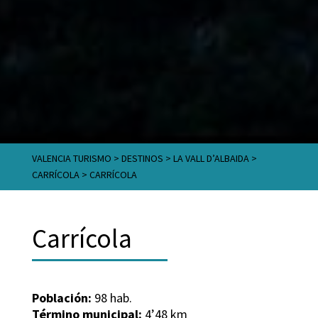
VALENCIA TURISMO
>
DESTINOS
>
LA VALL D’ALBAIDA
>
CARRÍCOLA
>
CARRÍCOLA
Carrícola
Población:
98 hab.
Término municipal:
4’48 km