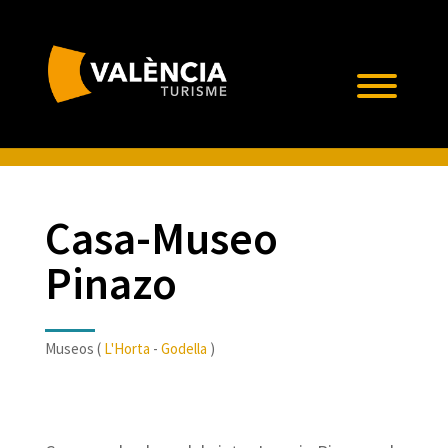
Casa-Museo
Pinazo
Museos (
L'Horta
-
Godella
)