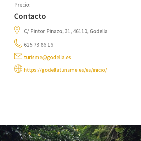
Precio:
Contacto
C/ Pintor Pinazo, 31, 46110, Godella
625 73 86 16
turisme@godella.es
https://godellaturisme.es/es/inicio/