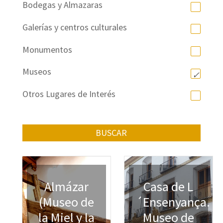
Bodegas y Almazaras
Galerías y centros culturales
Monumentos
Museos
Otros Lugares de Interés
BUSCAR
Almázar
Casa de L
(Museo de
´Ensenyança.
la Miel y la
Museo de