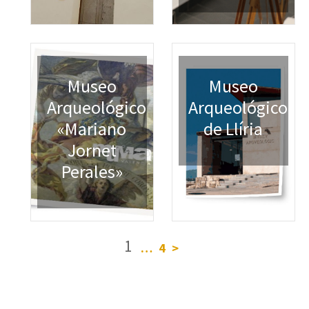
Museo
Museo
Arqueológico
Arqueológico
«Mariano
de Llíria
Jornet
Perales»
1
…
4
>