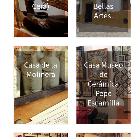
Cera)
Bellas
Artes.
Casa de la
Casa Museo
Molinera
de
Cerámica
Pepe
Escamilla