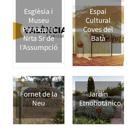
Esglèsia i
Espai
Museu
Cultural
Parroquial
Coves del
Nrta Sr de
Batà
l’Assumpció
Fornet de la
Jardín
Neu
Etnobotánico