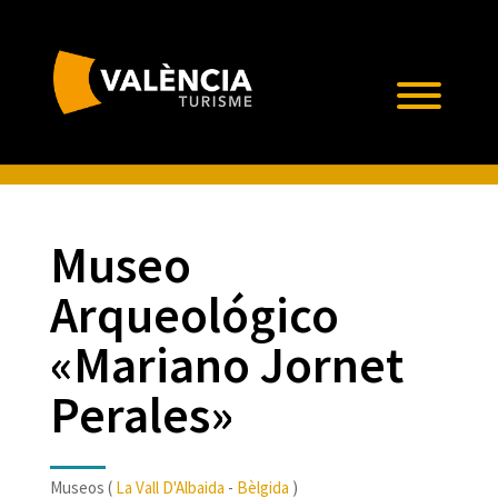
Museo
Arqueológico
«Mariano Jornet
Perales»
Museos (
La Vall D'Albaida
-
Bèlgida
)