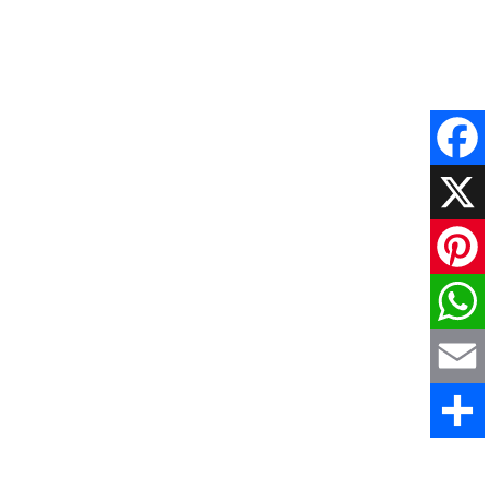
Faceboo
X
Pinteres
WhatsAp
Email
Comparti