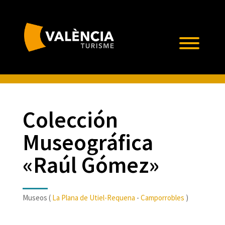
Colección
Museográfica
«Raúl Gómez»
Museos (
La Plana de Utiel-Requena
-
Camporrobles
)