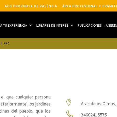
ACD PROVINCIA DE VALÈNCIA
ÁREA PROFESIONAL Y TRÁMIT
CA TU EXPERIENCIA
LUGARES DE INTERÉS
PUBLICACIONES
AGEND
 FLOR
 el que cualquier persona
Aras de os Olmos,
steriormente, los jardines
cinas del pueblo, que los
34602415575