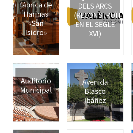
fábrica de
DELS ARCS
Harinas
(RECONSTRUÏT
«San
EN EL SEGLE
Isidro»
XVI)
Auditorio
Avenida
Municipal
Blasco
Ibáñez