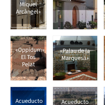
Miquel
Arcàngel»
«Oppidum»
«Palau de la
El Tos
Marquesa»
Pelat
Acueducto
Acueducto