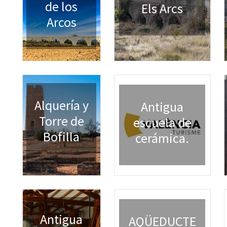
de los
Els Arcs
Arcos
Alquería y
Antigua
Torre de
escuela de
Bofilla
cerámica.
Antigua
AQÜEDUCTE