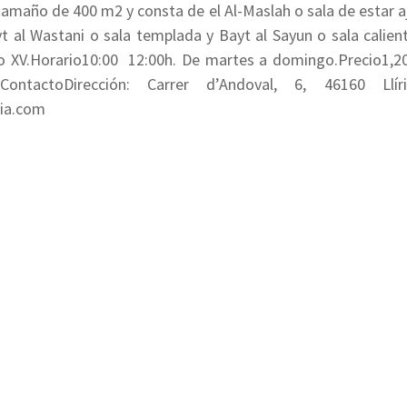
n tamaño de 400 m2 y consta de el Al-Maslah o sala de estar aj
 Bayt al Wastani o sala templada y Bayt al Sayun o sala calie
lo XV.Horario10:00  12:00h. De martes a domingo.Precio1,20
ontactoDirección: Carrer d’Andoval, 6, 46160 Llíria
ria.com