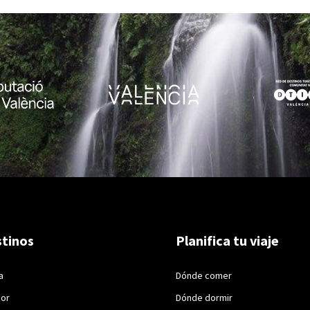
tinos
Planifica tu viaje
a
Dónde comer
ior
Dónde dormir