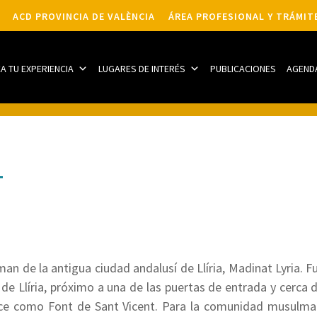
ACD PROVINCIA DE VALÈNCIA
ÁREA PROFESIONAL Y TRÁMIT
CA TU EXPERIENCIA
LUGARES DE INTERÉS
PUBLICACIONES
AGEND
an de la antigua ciudad andalusí de Llíria, Madinat Lyria. Fu
 de Llíria, próximo a una de las puertas de entrada y cerca 
ce como Font de Sant Vicent. Para la comunidad musulmana