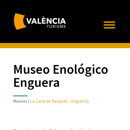
Museo Enológico
Enguera
Museos (
La Canal de Navarrés
-
Enguera
)