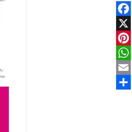
Faceboo
X
Pinteres
WhatsAp
s,
omo
Email
Comparti