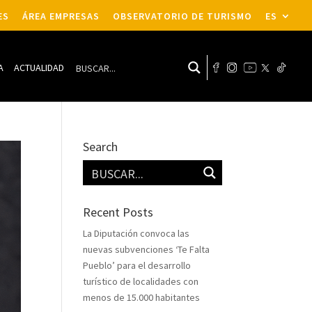
ES
ÁREA EMPRESAS
OBSERVATORIO DE TURISMO
ES
A
ACTUALIDAD
Search
Recent Posts
La Diputación convoca las
nuevas subvenciones ‘Te Falta
Pueblo’ para el desarrollo
turístico de localidades con
menos de 15.000 habitantes