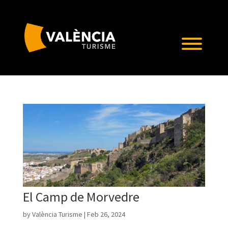
El Camp de Morvedre
by
València Turisme
|
Feb 26, 2024