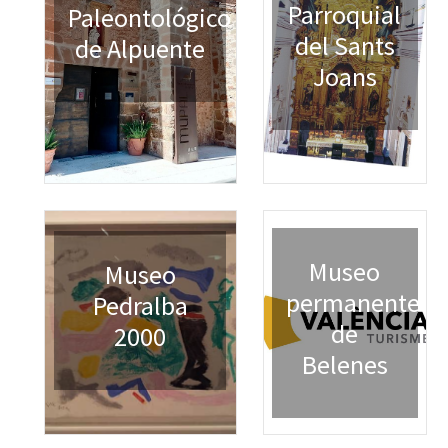
Parroquial
Paleontológico
del Sants
de Alpuente
Joans
Museo
Museo
permanente
Pedralba
de
2000
Belenes