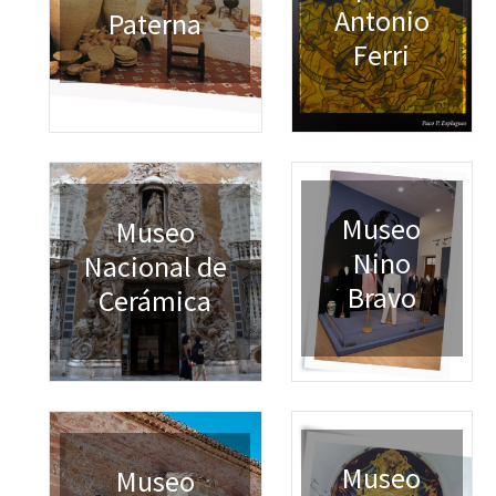
Antonio
Paterna
Ferri
Museo
Museo
Nino
Nacional de
Bravo
Cerámica
Museo
Museo