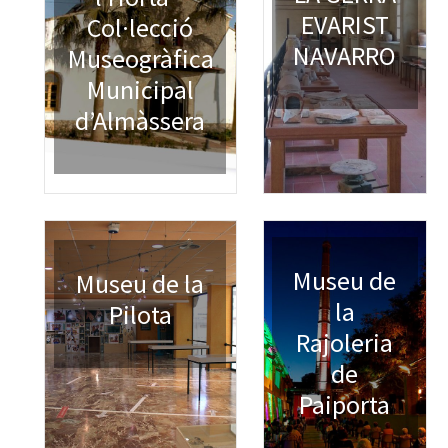
EVARIST
Col·lecció
NAVARRO
Museogràfica
Municipal
d’Almàssera
Museu de
Museu de la
la
Pilota
Rajoleria
de
Paiporta