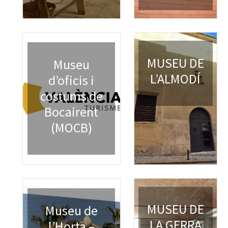
MUSEU DE
Museu
L’ALMODÍ
d’oficis i
costums de
Bocairent
(MOCB)
MUSEU DE
Museu de
LA GERRA
l’Horta –