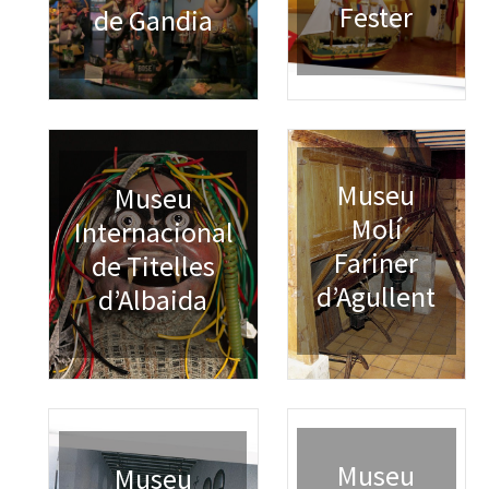
Fester
de Gandia
Museu
Museu
Molí
Internacional
Fariner
de Titelles
d’Agullent
d’Albaida
Museu
Museu