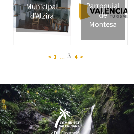
Parroquial
Municipal
de
d’Alzira
Montesa
3
<
1
…
4
>