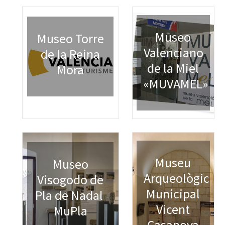
Museo
Museo Torre
Valenciano
de la Reina
de la Miel
Mora
«MUVAMEL»
Museu
Museo
Arqueològic
Visogodo de
Municipal
Pla de Nadal 
Vicent
MuPla
Casanova