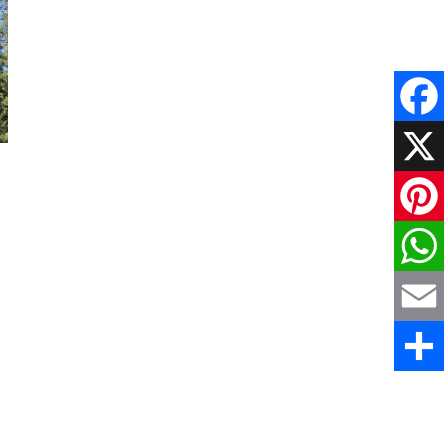
Faceboo
X
Pinteres
WhatsAp
Email
Comparti