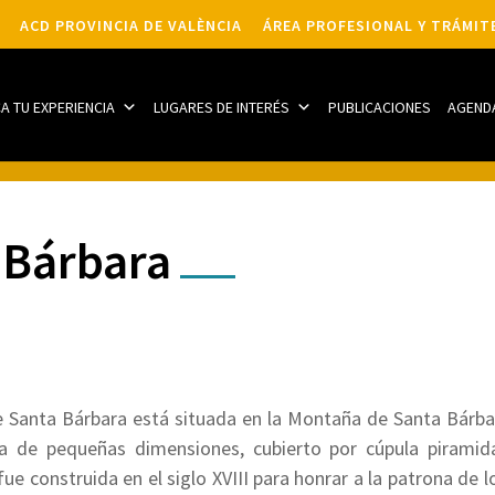
ACD PROVINCIA DE VALÈNCIA
ÁREA PROFESIONAL Y TRÁMIT
CA TU EXPERIENCIA
LUGARES DE INTERÉS
PUBLICACIONES
AGEND
 Bárbara
e Santa Bárbara está situada en la Montaña de Santa Bárbara
a de pequeñas dimensiones, cubierto por cúpula piramid
fue construida en el siglo XVIII para honrar a la patrona de 