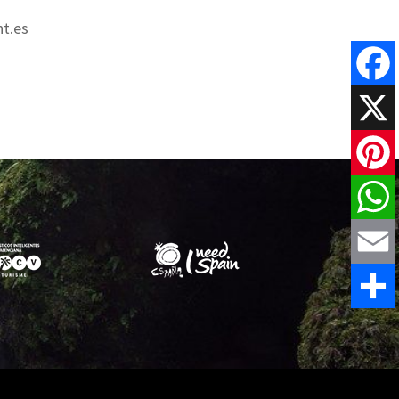
t.es
Faceboo
X
Pinteres
WhatsAp
Email
Comparti