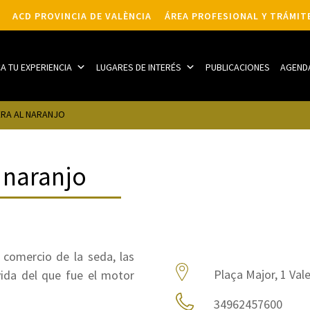
ACD PROVINCIA DE VALÈNCIA
ÁREA PROFESIONAL Y TRÁMIT
CA TU EXPERIENCIA
LUGARES DE INTERÉS
PUBLICACIONES
AGEND
ERA AL NARANJO
 naranjo
 comercio de la seda, las
Plaça Major, 1 Val
ida del que fue el motor
34962457600