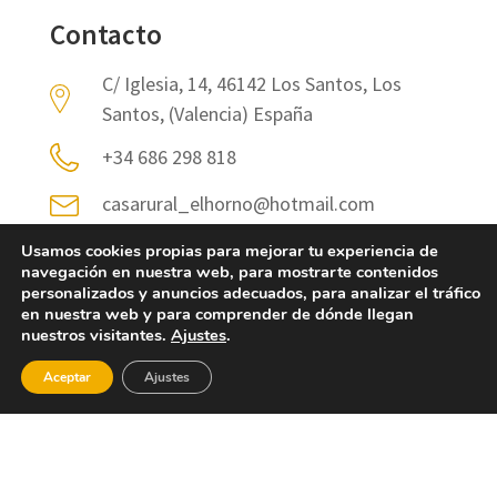
Contacto
C/ Iglesia, 14, 46142 Los Santos, Los
Santos, (Valencia) España
+34 686 298 818
casarural_elhorno@hotmail.com
Usamos cookies propias para mejorar tu experiencia de
Más información
navegación en nuestra web, para mostrarte contenidos
personalizados y anuncios adecuados, para analizar el tráfico
Categoría de alojamiento:
casa rural
en nuestra web y para comprender de dónde llegan
nuestros visitantes.
Ajustes
.
Número de plazas:
13
Número de habitaciones:
6
Aceptar
Ajustes
RESERVAR