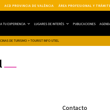
ACD PROVINCIA DE VALÈNCIA
ÁREA PROFESIONAL Y TRÁMIT
CA TU EXPERIENCIA
LUGARES DE INTERÉS
PUBLICACIONES
AGEND
ICINAS DE TURISMO
>
TOURIST INFO UTIEL
l
Contacto