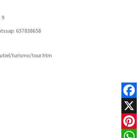
 9
atssap: 637838658
utiel/turismo/tour.htm
Faceboo
X
Pinteres