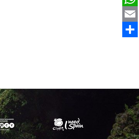
WhatsAp
Email
Comparti