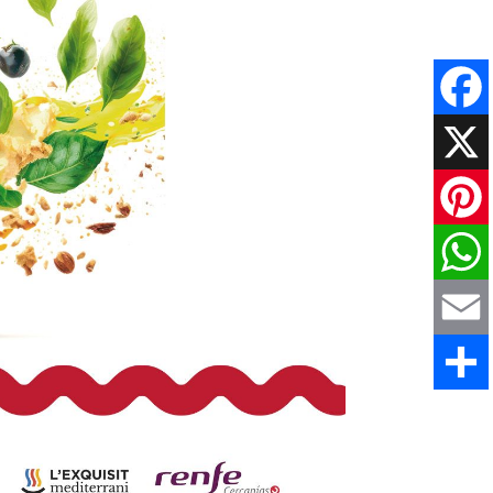
Faceboo
X
Pinteres
WhatsAp
Email
Comparti