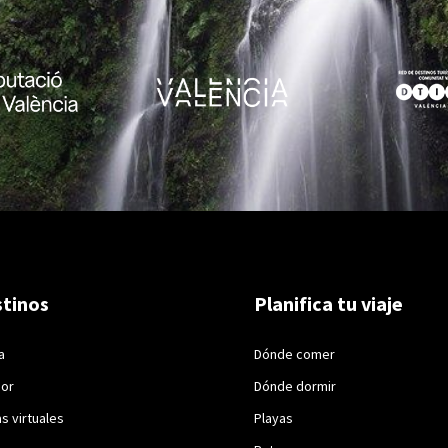
tinos
Planifica tu viaje
a
Dónde comer
ior
Dónde dormir
as virtuales
Playas