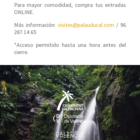
Para mayor comodidad, compra tus entradas
ONLINE.
Más información:
visites@palauducal.com
/ 96
287 14 65
*Acceso permitido hasta una hora antes del
cierre.