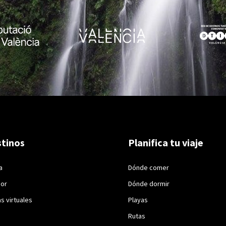
tinos
Planifica tu viaje
a
Dónde comer
ior
Dónde dormir
as virtuales
Playas
Rutas