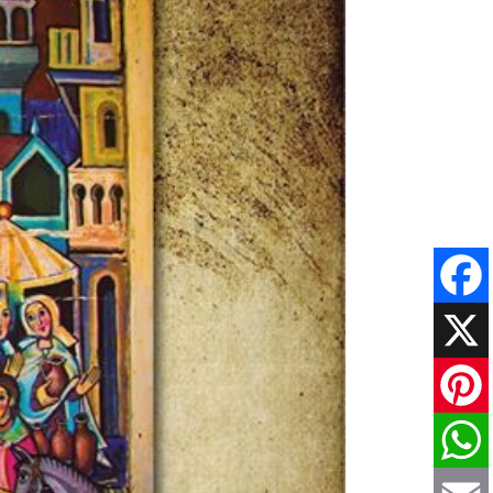
Faceboo
X
Pinteres