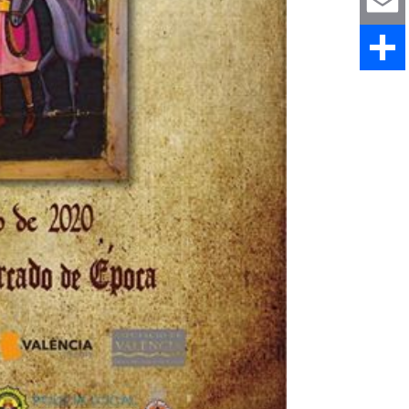
WhatsAp
Email
Comparti