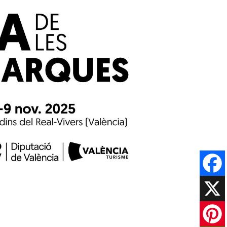
Faceboo
X