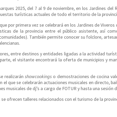
arques 2025, del 7 al 9 de noviembre, en los Jardines del Re
uestas turísticas actuales de todo el territorio de la provinci
 que por primera vez se celebrará en los Jardines de Viveros 
sti­cas de la provincia entre el público asistente, así co
ancomunidades). También permite conocer su folclore, artesaní
alencianas.
ores, entre destinos y entidades ligadas a la actividad turíst
parte, el visitante encontrará la oferta de municipios y m
e realizarán
showcookings
o demostraciones de cocina vale
n el que se celebrarán actuaciones musicales en directo, bai
nes musicales de dj’s a cargo de FOTUR y hasta una sesión de 
se ofrecen talleres relacionados con el turismo de la provinc