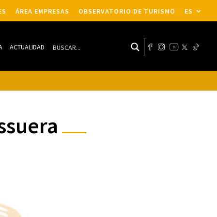
ES
ÁREA EMPRESAS
OBSERVATORIO DE TURISMO
ES
A
ACTUALIDAD
issuera