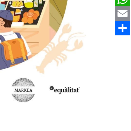
WhatsAp
Email
Comparti