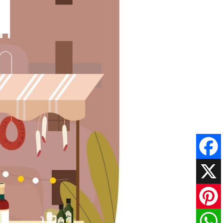
Faceboo
X
Pinteres