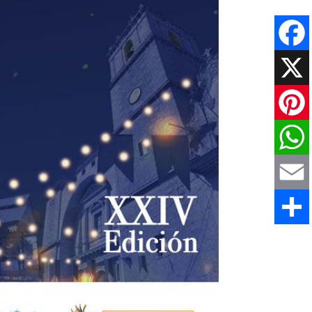
Faceboo
X
Pinteres
WhatsAp
Email
Comparti