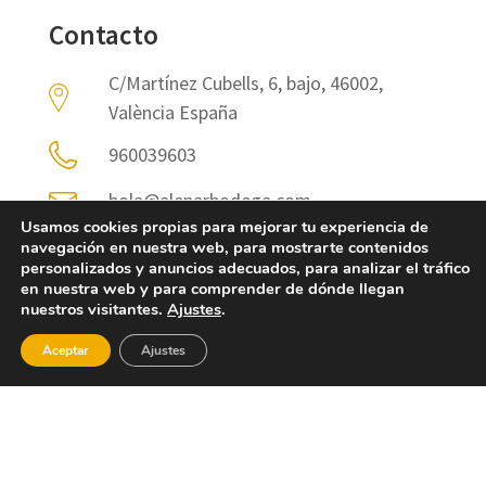
Contacto
C/Martínez Cubells, 6, bajo, 46002,
València España
960039603
hola@alenarbodega.com
Usamos cookies propias para mejorar tu experiencia de
https://www.alenarbodega.com/
navegación en nuestra web, para mostrarte contenidos
personalizados y anuncios adecuados, para analizar el tráfico
en nuestra web y para comprender de dónde llegan
Más información
nuestros visitantes.
Ajustes
.
Aceptar
Ajustes
RESERVAR