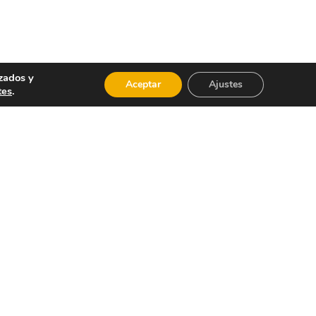
zados y
Aceptar
Ajustes
tes
.
ado – Calidad de la arena: Grano fino –
 desde Gandia – Vigilancia: Cruz Roja con