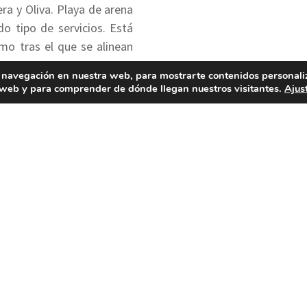
lera y Oliva. Playa de arena
o tipo de servicios. Está
mo tras el que se alinean
tos.
 navegación en nuestra web, para mostrarte contenidos personali
a web y para comprender de dónde llegan nuestros visitantes.
Ajus
banización: Carácter urbano – Tipo de arena: Color dor
do
– Hostelería: Hostal y restaurantes – Transporte: Autobús
ieza de playa, lavapiés y escuela de vela