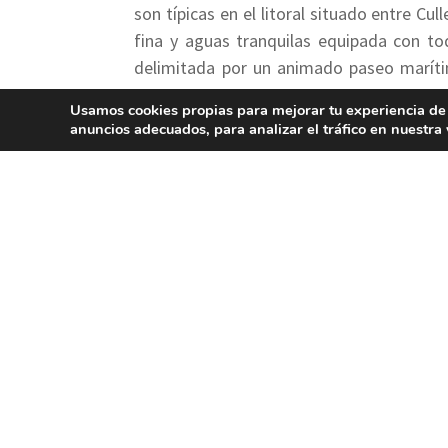
son típicas en el litoral situado entre Cul
fina y aguas tranquilas equipada con tod
delimitada por un animado paseo maríti
chalets y pequeños bloques de apartamen
Usamos cookies propias para mejorar tu experiencia de
anuncios adecuados, para analizar el tráfico en nuestr
Características
Grado de ocupación: Bajo – Grado de ur
Condiciones para el baño: Oleaje modera
Calidad de las aguas: Apta para el baño 
dotación de lancha – Otros servicios: Limp
Certificado
Bandera Azul