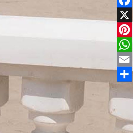
Faceboo
X
Pinteres
WhatsAp
Email
Comparti