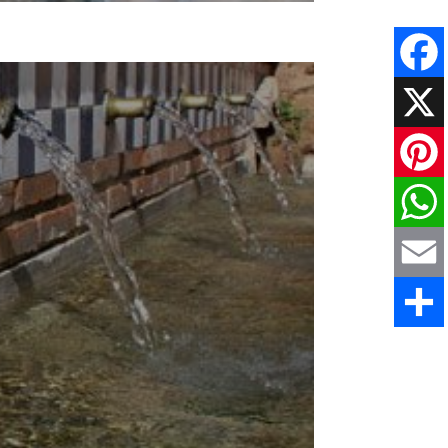
Faceboo
X
Pinteres
WhatsAp
Email
Comparti