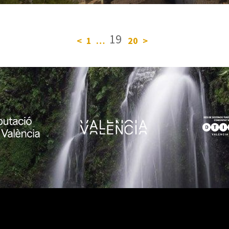
19
<
1
…
20
>