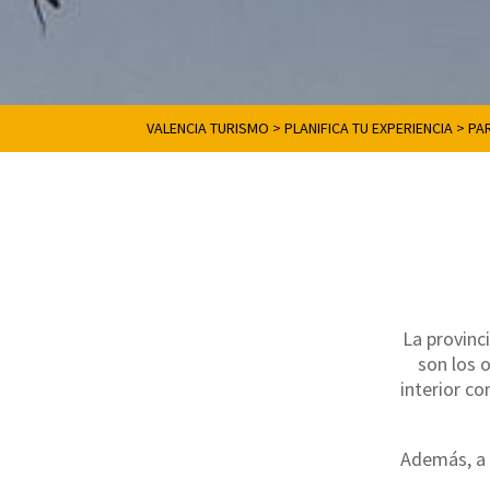
VALENCIA TURISMO
>
PLANIFICA TU EXPERIENCIA
>
PA
La provinc
son los 
interior co
Además, a 