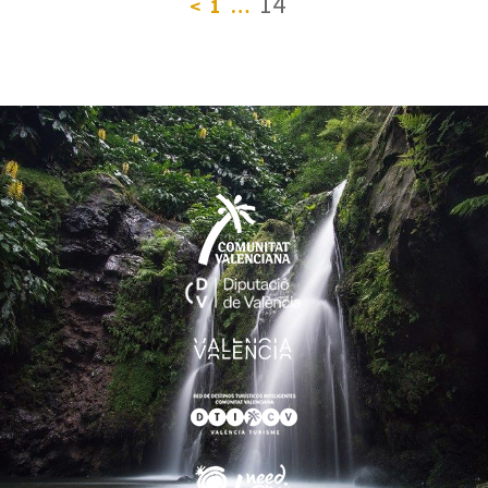
14
<
1
…