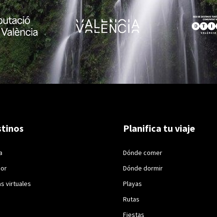
tinos
Planifica tu viaje
a
Dónde comer
ior
Dónde dormir
as virtuales
Playas
Rutas
Fiestas