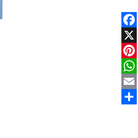
Faceboo
X
Pinteres
WhatsAp
Email
Comparti