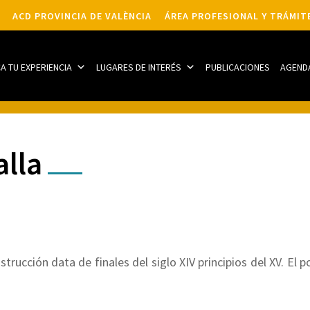
ACD PROVINCIA DE VALÈNCIA
ÁREA PROFESIONAL Y TRÁMIT
CA TU EXPERIENCIA
LUGARES DE INTERÉS
PUBLICACIONES
AGEND
alla
strucción data de finales del siglo XIV principios del XV. El 