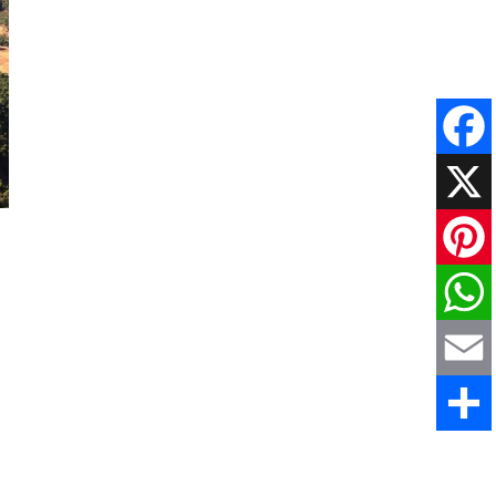
Faceboo
X
Pinteres
WhatsAp
Email
Comparti