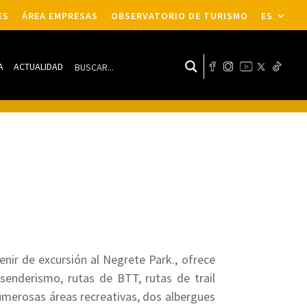
ES
ÁREA EMPRESAS
OBSERVATORIO DE TURISMO
ES
A
ACTUALIDAD
nir de excursión al Negrete Park., ofrece
senderismo, rutas de BTT, rutas de trail
numerosas áreas recreativas, dos albergues