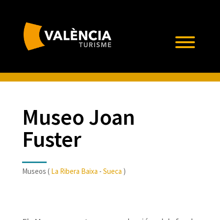
Museo Joan
Fuster
Museos (
La Ribera Baixa
-
Sueca
)