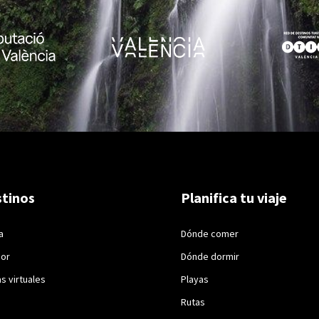
tinos
Planifica tu viaje
a
Dónde comer
ior
Dónde dormir
as virtuales
Playas
Rutas