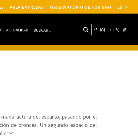
ES
ÁREA EMPRESAS
OBSERVATORIO DE TURISMO
ES
A
ACTUALIDAD
a manufactura del esparto, pasando por el
ición de bronces. Un segundo espacio del
lleres.