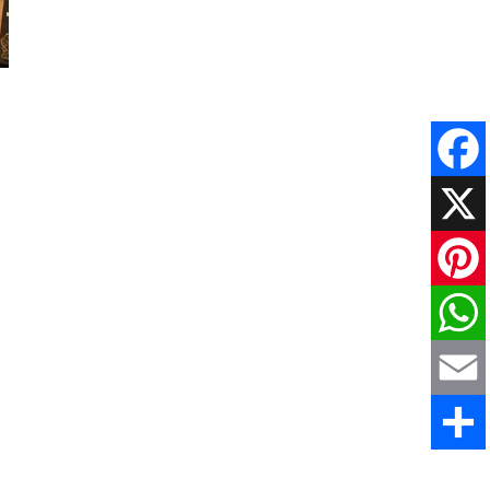
Faceboo
X
Pinteres
WhatsAp
Email
Comparti