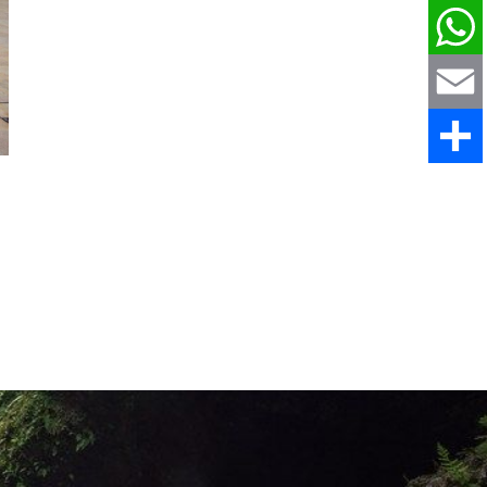
Pinteres
WhatsAp
Email
Comparti