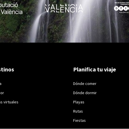
tinos
Planifica tu viaje
a
Dónde comer
ior
Dónde dormir
as virtuales
Playas
Rutas
Fiestas