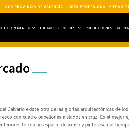
ACD PROVINCIA DE VALÈNCIA
ÁREA PROFESIONAL Y TRÁMIT
CA TU EXPERIENCIA
LUGARES DE INTERÉS
PUBLICACIONES
AGEND
rcado
e del Calvario existe otra de las glorias arquitectónicas de lo
oresco con cuatro pabellones aislados en cruz. Es el mejor
interiores forma un espacio delicioso y pintoresco al tiempo