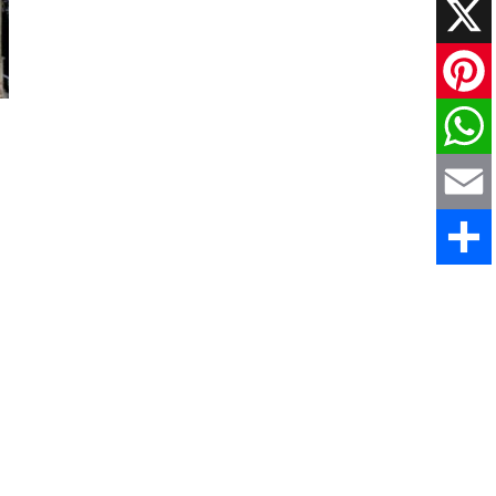
Faceboo
X
Pinteres
WhatsAp
Email
Comparti