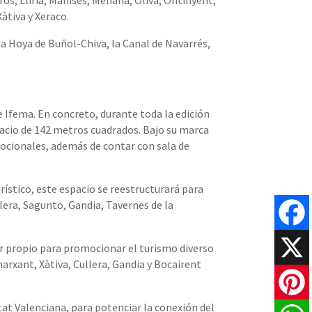
òs, Llíria, Manises, Meliana, Oliva, Ontinyent,
Xàtiva y Xeraco.
la Hoya de Buñol-Chiva, la Canal de Navarrés,
 Ifema. En concreto, durante toda la edición
acio de 142 metros cuadrados. Bajo su marca
mocionales, además de contar con sala de
urístico, este espacio se reestructurará para
llera, Sagunto, Gandia, Tavernes de la
Faceboo
or propio para promocionar el turismo diverso
marxant, Xàtiva, Cullera, Gandia y Bocairent
X
itat Valenciana, para potenciar la conexión del