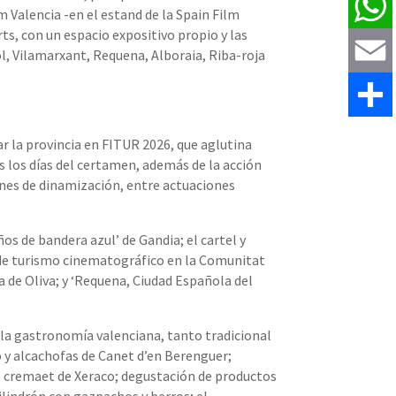
Pinteres
lm Valencia -en el estand de la Spain Film
s, con un espacio expositivo propio y las
WhatsAp
ol, Vilamarxant, Requena, Alboraia, Riba-roja
Email
Comparti
r la provincia en FITUR 2026, que aglutina
 los días del certamen, además de la acción
iones de dinamización, entre actuaciones
s de bandera azul’ de Gandia; el cartel y
 de turismo cinematográfico en la Comunitat
a de Oliva; y ‘Requena, Ciudad Española del
e la gastronomía valenciana, tanto tradicional
o y alcachofas de Canet d’en Berenguer;
el cremaet de Xeraco; degustación de productos