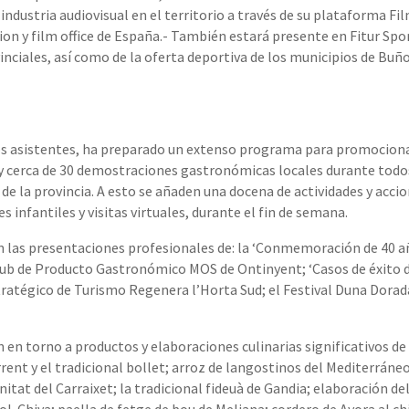
a industria audiovisual en el territorio a través de su plataforma Fi
n y film office de España.- También estará presente en Fitur Sport
nciales, así como de la oferta deportiva de los municipios de Buñ
nos asistentes, ha preparado un extenso programa para promociona
y cerca de 30 demostraciones gastronómicas locales durante todos
 de la provincia. A esto se añaden una docena de actividades y acc
s infantiles y visitas virtuales, durante el fin de semana.
las presentaciones profesionales de: la ‘Conmemoración de 40 año
Club de Producto Gastronómico MOS de Ontinyent; ‘Casos de éxito
stratégico de Turismo Regenera l’Horta Sud; el Festival Duna Dorad
 en torno a productos y elaboraciones culinarias significativos d
rent y el tradicional bollet; arroz de langostinos del Mediterráne
at del Carraixet; la tradicional fideuà de Gandia; elaboración d