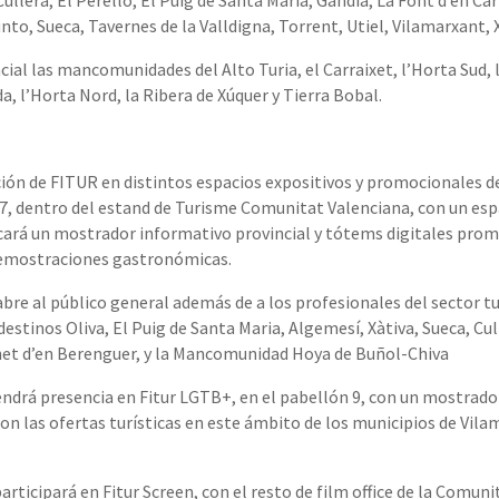
llera, El Perelló, El Puig de Santa Maria, Gandia, La Font d’en Carr
nto, Sueca, Tavernes de la Valldigna, Torrent, Utiel, Vilamarxant, 
ial las mancomunidades del Alto Turia, el Carraixet, l’Horta Sud, 
ida, l’Horta Nord, la Ribera de Xúquer y Tierra Bobal.
ción de FITUR en distintos espacios expositivos y promocionales de
 7, dentro del estand de Turisme Comunitat Valenciana, con un esp
bicará un mostrador informativo provincial y tótems digitales pro
demostraciones gastronómicas.
 abre al público general además de a los profesionales del sector t
estinos Oliva, El Puig de Santa Maria, Algemesí, Xàtiva, Sueca, Cu
Canet d’en Berenguer, y la Mancomunidad Hoya de Buñol-Chiva
endrá presencia en Fitur LGTB+, en el pabellón 9, con un mostrad
con las ofertas turísticas en este ámbito de los municipios de Vila
articipará en Fitur Screen, con el resto de film office de la Comun