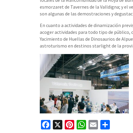
locales de la Mancomunidad de la Hoya de Buño
esmorzaret de Tavernes de la Valldigna; y el 
son algunas de las demostraciones y degustac
En cuanto a actividades de dinamización previs
acoger actividades para todo tipo de público, 
Yacimiento de Huellas de Dinosaurios de Alpuen
astroturismo en destinos starlight de la provin
Facebook
X
Pinterest
WhatsApp
Email
Comp