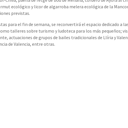
l-Chiva; paella de fetge de bou de Meliana; cordero de Ayora al ch
vermut ecológico y licor de algarroba melera ecológica de la Manco
iones previstas.
tas para el fin de semana, se reconvertirá el espacio dedicado a l
como talleres sobre turismo y ludoteca para los más pequeños; visi
te, actuaciones de grupos de bailes tradicionales de Llíria y Valen
cia de Valencia, entre otras.
artir