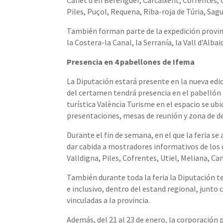
Canet d’en Berenguer, Carcaixent, Cofrentes, Cu
Piles, Puçol, Requena, Riba-roja de Túria, Sagu
También forman parte de la expedición provinc
la Costera-la Canal, la Serranía, la Vall d’Alba
Presencia en 4 pabellones de Ifema
La Diputación estará presente en la nueva edi
del certamen tendrá presencia en el pabellón
turística València Turisme en el espacio se u
presentaciones, mesas de reunión y zona de 
Durante el fin de semana, en el que la feria se
dar cabida a mostradores informativos de los d
Valldigna, Piles, Cofrentes, Utiel, Meliana, 
También durante toda la feria la Diputación t
e inclusivo, dentro del estand regional, junto 
vinculadas a la provincia.
Además, del 21 al 23 de enero, la corporación p