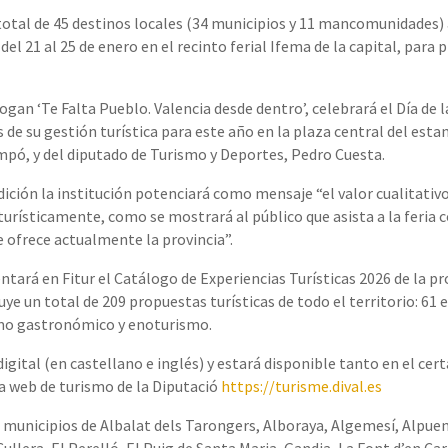
otal de 45 destinos locales (34 municipios y 11 mancomunidades) 
l 21 al 25 de enero en el recinto ferial Ifema de la capital, para p
gan ‘Te Falta Pueblo. Valencia desde dentro’, celebrará el Día de la
 de su gestión turística para este año en la plaza central del esta
mpó, y del diputado de Turismo y Deportes, Pedro Cuesta.
dición la institución potenciará como mensaje “el valor cualitativ
turísticamente, como se mostrará al público que asista a la feria
e ofrece actualmente la provincia”.
entará en Fitur el Catálogo de Experiencias Turísticas 2026 de la p
ye un total de 209 propuestas turísticas de todo el territorio: 61 
ismo gastronómico y enoturismo.
digital (en castellano e inglés) y estará disponible tanto en el ce
a web de turismo de la Diputació
https://turisme.dival.es
 municipios de Albalat dels Tarongers, Alboraya, Algemesí, Alpuent