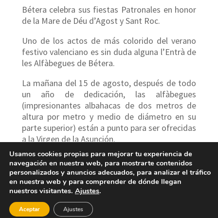
Bétera celebra sus fiestas Patronales en honor
de la Mare de Déu d’Agost y Sant Roc.
Uno de los actos de más colorido del verano
festivo valenciano es sin duda alguna l’Entrà de
les Alfàbegues de Bétera.
La mañana del 15 de agosto, después de todo
un año de dedicación, las alfàbegues
(impresionantes albahacas de dos metros de
altura por metro y medio de diámetro en su
parte superior) están a punto para ser ofrecidas
a la Virgen de la Asunción.
Usamos cookies propias para mejorar tu experiencia de
Adornadas cuidadosamente con cañas
navegación en nuestra web, para mostrarte contenidos
recubiertas de cintas y coronadas por flores de
personalizados y anuncios adecuados, para analizar el tráfico
papel, las alfàbegues son transportadas por las
en nuestra web y para comprender de dónde llegan
nuestros visitantes.
Ajustes
.
calles de la localidad por las obreres de la Mare
de Déu y susrespectivos acompañantes (los
Aceptar
Ajustes
majorals).