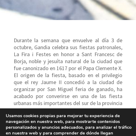
Durante la semana que envuelve al día 3 de
octubre, Gandia celebra sus fiestas patronales,
La Fira i Festes en honor a Sant Francesc de
Borja, noble y jesuíta natural de la ciudad que
fue canonizado en 1617 por el Papa Clemente X.
El origen de la fiesta, basado en el privilegio
que el rey Jaume II concedió a la ciudad de
organizar por San Miguel feria de ganado, ha
acabado por converirse en una de las fiesta
urbanas más importantes del sur de la provincia
de Valencia Destacan las exhibiciones de Tiro y
Usamos cookies propias para mejorar tu experiencia de
Arraste en el Barranco de Beniopa y la figura
navegación en nuestra web, para mostrarte contenidos
del Tio de la Porra, anunciador de las fiestas.
personalizados y anuncios adecuados, para analizar el tráfico
Creada a finales del siglo XIX, esta figura en un
en nuestra web y para comprender de dónde llegan