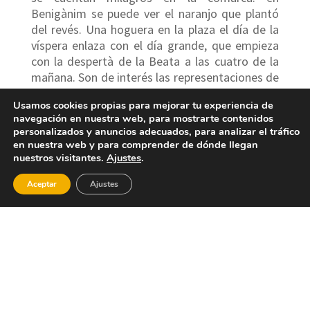
Benigànim se puede ver el naranjo que plantó
del revés. Una hoguera en la plaza el día de la
víspera enlaza con el día grande, que empieza
con la despertà de la Beata a las cuatro de la
mañana. Son de interés las representaciones de
los distintos milagros que esta monja realizó
Usamos cookies propias para mejorar tu experiencia de
(la aparición de Cristo, la multiplicación de los
navegación en nuestra web, para mostrarte contenidos
garbanzos…) y la procesión. No olvidemos
personalizados y anuncios adecuados, para analizar el tráfico
probar el tradicional dulce Arrop i Talladetes:
en nuestra web y para comprender de dónde llegan
higos y calabaza hervidos con buen mosto de
nuestros visitantes.
Ajustes
.
uva.
Aceptar
Ajustes
Benigànim