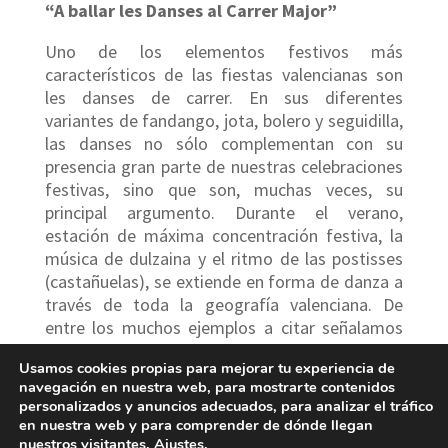
“A ballar les Danses al Carrer Major”
Uno de los elementos festivos más
característicos de las fiestas valencianas son
les danses de carrer. En sus diferentes
variantes de fandango, jota, bolero y seguidilla,
las danses no sólo complementan con su
presencia gran parte de nuestras celebraciones
festivas, sino que son, muchas veces, su
principal argumento. Durante el verano,
estación de máxima concentración festiva, la
música de dulzaina y el ritmo de las postisses
(castañuelas), se extiende en forma de danza a
través de toda la geografía valenciana. De
entre los muchos ejemplos a citar señalamos
las jotas de Casas Bajas (Fiestas del Salvador,
Usamos cookies propias para mejorar tu experiencia de
del 6 al 8 de agosto) y Chelva (Fiestas en honor
navegación en nuestra web, para mostrarte contenidos
a la Virgen del Remedio, últimos diez días de
personalizados y anuncios adecuados, para analizar el tráfico
agosto), les Danses de Sant Bertomeu (semana
en nuestra web y para comprender de dónde llegan
del 24 de agosto) –Vallada–, les Danses de
nuestros visitantes.
Ajustes
.